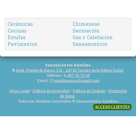
Cerámicas
Chimeneas
Cocinas
Decoración
Estufas
Gas y Calefación
Pavimentos
Saneamientos
Saneanientos Anselmo
Avda. Puente de Hierro, 132 - 24720 Carrizo de la Ribera (León)
Teléfono:
987 35 70 09
Email:
anselmarcos@gmail.com
Aviso Legal
•
Política de privacidad
•
Política de Cookies
•
Protección
de Datos
Todos los derechos reservados © Saneamientos Anselmo
ACCESO CLIENTES