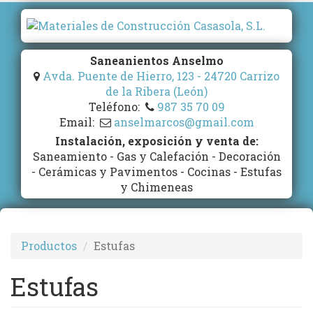
Pasar
al
contenido
principal
Saneanientos Anselmo
Avda. Puente de Hierro, 123 - 24720 Carrizo
de la Ribera (León)
Teléfono:
987 35 70 09
Email:
anselmarcos@gmail.com
Instalación, exposición y venta de:
Saneamiento - Gas y Calefación - Decoración
- Cerámicas y Pavimentos - Cocinas - Estufas
y Chimeneas
Productos
Estufas
Estufas