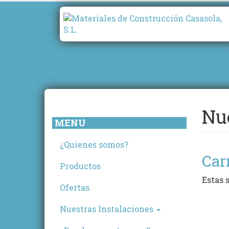
Pasar
al
contenido
principal
Nue
MENU
¿Quienes somos?
Car
Productos
Estas 
Ofertas
Nuestras Instalaciones