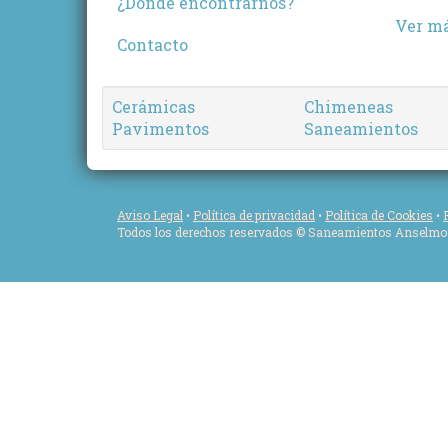
¿Donde encontrarnos?
Ver má
Contacto
Cerámicas
Chimeneas
Pavimentos
Saneamientos
Aviso Legal
•
Política de privacidad
•
Política de Cookies
•
Todos los derechos reservados © Saneamientos Anselmo